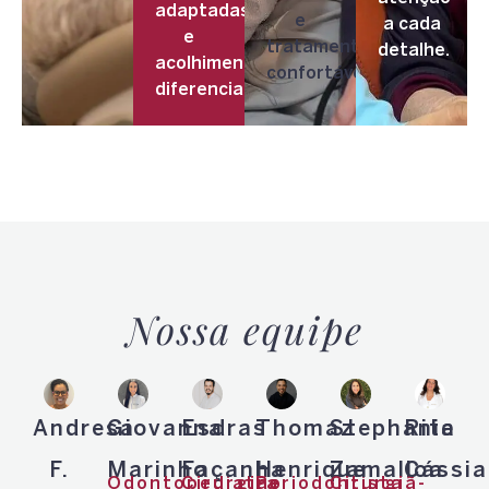
adaptadas
e
a cada
e
tratamentos
detalhe.
acolhimento
confortáveis.
diferenciado.
Nossa equipe
Andresa
Giovanna
Esdras
Thomaz
Stephanie
Rita
F.
Marinho
Façanha
Henrique
Zamalloa
Cássia
Odontopediatra
Cirurgião
Periodontista
Cirurgiã-