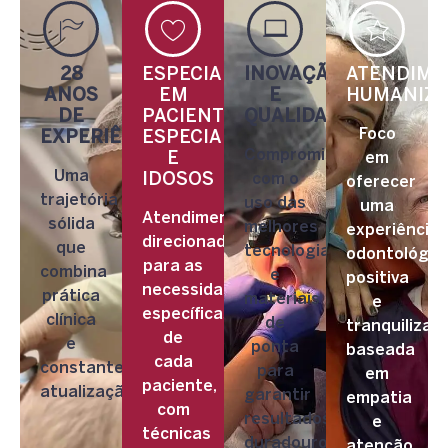
28
ESPECIALIZAÇÃO
INOVAÇÃO
ATENDIME
ANOS
EM
E
HUMANIZ
DE
PACIENTES
QUALIDADE
Foco
EXPERIÊNCIA
ESPECIAIS
Compromisso
E
em
Uma
IDOSOS
com o
oferecer
trajetória
uso das
uma
Atendimento
sólida
melhores
experiência
direcionado
que
tecnologias
odontológic
para as
combina
e
positiva
necessidades
prática
materiais
e
específicas
clínica
de
tranquilizad
de
e
ponta
baseada
cada
constante
para
em
paciente,
atualização.
garantir
empatia
com
resultados
e
técnicas
duradouros
atenção