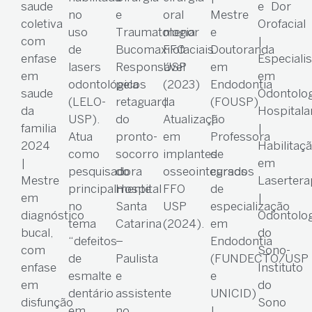
saude
e Dor
no
e
oral
Mestre
coletiva
Orofacial
uso
Traumatologia
menor
e
com
|
de
Bucomaxilofaciais.
FFO
Doutoranda
enfase
Especialis
lasers
Responsável
USP
em
em
em
odontológicos
pela
(2023)
Endodontia
saude
Odontolog
(LELO-
retaguarda
|
(FOUSP)
da
Hospitala
USP).
do
Atualização
|
familia
|
Atua
pronto-
em
Professora
2024
Habilitaç
como
socorro
implantes
de
|
em
pesquisadora
do
osseointegrados
cursos
Mestre
Lasertera
principalmente
Hospital
FFO
de
em
|
no
Santa
USP
especialização
diagnóstico
Odontolog
tema
Catarina
(2024).
em
bucal,
do
“defeitos
–
Endodontia
com
Sono-
de
Paulista
(FUNDECTO/USP
enfase
Instituto
esmalte
e
e
em
do
dentário
assistente
UNICID)
disfunção
Sono
em
no
|