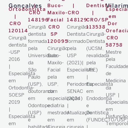
Gonçalves
Vilari
|
Buco-
|
Dentista
Ortodontista
Especia
CRO
Maxilo-
CRO
|
|
em
148196
Facial
148129
CRO/SP
CRO
Dor
Cirurgiã
Cirurgião-
CRO
113538
120114
Orofaci
dentista
Dentista
Cirurgiã-
SP
Cirurgiã
CRO
formada
formado
Dentista
120095
dentista
58758
pela
Cirurgião
pela
(UCSM,
-USP
Mestre
Universidade
Buco-
USP
revalidada
2016
pela
da
Maxilo-
(2021)|
pela
|
Faculdad
São
Facial
Especialista
UPE)
Especialista
de
Paulo
pela
em
|
em
Medicina
(USP),
USP,
Periodontia
Especialista
Ortodontia-
da
doutoranda
com
SENAC
em
SOESP
USP |
em
especialização
(2024)
Endodontia
2019
Especialis
Odontopediatria
e
|
e
|
em
(USP)
mestrado
Atualização
Dentística
Especialista
Disfunção
e
em
em
(FUNDECTO/USP
em
Temporom
habilitada
Cirurgia
cirurgia
|