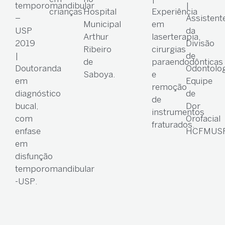
temporomandibular
|
crianças”.
Hospital
Experiência
–
Assistent
Municipal
em
USP
da
Arthur
laserterapia,
2019
Divisão
Ribeiro
cirurgias
|
de
de
paraendodônticas
Doutoranda
Odontolog
Saboya.
e
em
Equipe
remoção
diagnóstico
de
de
bucal,
Dor
instrumentos
com
Orofacial
fraturados.
enfase
HCFMUSP
em
disfunção
temporomandibular
-USP.